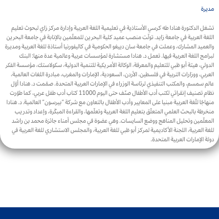
مديرة
تشغل الدكتورة هنادا طه كرسي الأستاذية في تعليمية اللغة العربية وإدارة مركز زاي لبحوث تعليم
اللغة العربية في جامعة زايد. تولّت منصب عميد كلية البحرين للمعلّمين بالإنابة في جامعة البحرين
والعميد المشارك، وعملت في جامعة سان دييغو الحكومية في كاليفورنيا أستاذة للغة العربية ومديرة
لبرامج اللغة العربية فيها. تعمل د. هنادا مستشارة لمؤسسات عربية وعالمية عدة منها: البنك
الدولي، هيئة أبو ظبي للتعليم والمعرفة، الوكالة الأمريكية للتنمية الدولية، سكولاستك، مؤسسة الفكر
العربي، ووزارات التربية في فلسطين، الأردن، السعودية، الإمارات والمغرب، مبادرة اللغات العالمية،
عالم سمسم، والمكتب التنفيذي لرئاسة الوزراء في الإمارات العربية المتحدة. صمّمت د. هنادا أوّل
نظام تصنيف إنقرائي لكتب أدب الأطفال صنّف حتى اليوم 11000 كتاب أدب طفل عربي، كما طوّرت
منهاجًا للّغة العربية مبنيا على المعايير وأدب الأطفال بالتعاون مع شركة “بيرسون” العالمية. د. هنادا
منخرطة بالبحث العلمي المتعلّق بتعليم اللغة العربية وتعلّمها، والقراءة المبكّرة، وإعداد وتدريب
المعلّمين وتحليل المناهج ووضع السايسات. وهي عضوة في مجلس أمناء جائزة محمد بن راشد
للغة العربية، اللجنة الأكاديمية لمركز أبو ظبي للغة العربية، والمجلس الاستشاري للغة العربية في
دولة الإمارات العربية المتحدة.