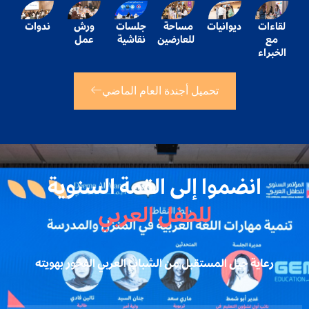
لقاءات
ديوانيات
مساحة
جلسات
ورش
ندوات
مع
للعارضين
نقاشية
عمل
الخبراء
تحميل أجندة العام الماضي
انضموا إلى القمة السنوية
للطفل العربي
رعاية جيل المستقبل من الشباب العربي الفخور بهويته