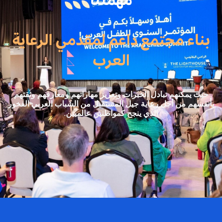
بناء مجتمع داعم لمقدمي الرعاية
العرب
حيث يمكنهم تبادل الخبرات وتعزيز مهاراتهم ومعارفهم وثقتهم
بأنفسهم من أجل رعاية جيل المستقبل من الشباب العربي الفخور
الذي ينجح كمواطنين عالميين.