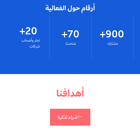
أرقام حول الفعالية
+
20
+
70
+
900
تجار وأصحاب
مشارك
متحدث
شركات
أهدافنا
شراء تذكرة