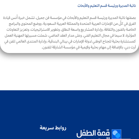
نائبة المديرة ورئيسة قسم التعليم والأبحاث
بصفتها نائبة المديرة ورئيسة قسم التعليم والأبحاث في مؤسسة فن جميل، تشمل خبرة أُنس قيادة
الفرق في كلٍّ من الإمارات العربية المتحدة والمملكة العربية السعودية، ووضع المحتوى والبرامج
الخاصة بالفنون والثقافة، وإدارة المشاريع واسعة النطاق، وتطوير الاستراتيجيات، وتعزيز التعاونات
المؤثرة، لا سيما في مجال التعليم الفني. وعلى مدار العقد الماضي، شملت مسيرتها المهنية العمل
كمستشارة بحثية للجناح الوطني لدولة الإمارات في بينالي البندقية، وإدارة المنتدى العالمي للفن في
آرت دبي، بالإضافة إلى مهام بحثية وقيّمية في مؤسسة الشارقة للفنون.
روابط سريعة