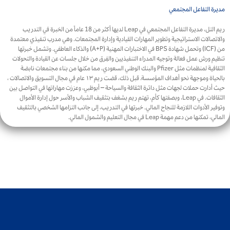
مديرة التفاعل المجتمعي
ريم التل، مديرة التفاعل المجتمعي في Leap لديها أكثر من 18 عاماً من الخبرة في التدريب
والاتصالات الاستراتيجية وتطوير المهارات القيادية وإدارة المجتمعات. وهي مدرب تنفيذي معتمدة
من (ICF) وتحمل شهادة BPS في الاختبارات المهنية (A+P) والذكاء العاطفي. وتشمل خبرتها
تنظيم ورش عمل فعالة وتوجيه المدراء التنفيذيين والفِرق من خلال جلسات عن القيادة والتحولات
الثقافية لمنظمات مثل Pfizer والبنك الوطني السعودي، مما مكنها من بناء مجتمعات نابضة
بالحياة وموجهة نحو أهداف المؤسسة. قبل ذلك، قضت ريم ١٣ عام في مجال التسويق والاتصالات ،
حيث أدارت حملات لجهات مثل دائرة الثقافة والسياحة – أبوظبي، وعززت مهاراتها في التواصل بين
الثقافات. في Leap، وبصفتها كأم، تهتم ريم بشغف بتثقيف الشباب والأسر حول إدارة الأموال
وتوفير الأدوات اللازمة للنجاح المالي. خبرتها في التدريب، إلى جانب التزامها الشخصي بالتثقيف
المالي، تمكنها من دعم مهمة Leap في مجال التعليم والشمول المالي.