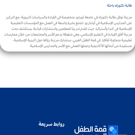
طالبة دكتوراه باحثة
مزينة نوفل طالبة دكتوراه في جامعة تورنتو، متخصصة في القيادة والسياسات التربوية، مع التركيز
على المدارس الإسلامية في أونتاريو. تتمتع بخبرة واسعة في العمل مع المؤسسات التعليمية
الإسلامية في كندا وأستراليا، حيث تقدم تدريبًا للمعلمين واستشارات قيادية. يستكشف بحث
مزينة آفاق القيادة في التعليم الإسلامي، وهي شغوفة بدعم الأسر والمجتمعات من خلال ممارسات
تعليمية متجاوبة ثقافيًا. في قمة الطفل العربي، ستشارك مزينة رؤاها حول التربية الإسلامية،
مستفيدة من أبحاثها الأكاديمية وعملها العملي مع الأسر والمدارس الإسلامية.
روابط سريعة