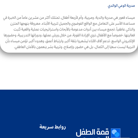
مدربة الوعي الوالدي
ميساء فعور هي مدربة والدية، ومربية، وأم لأربعة أطفال، تمتلك أكثر من عشرين عاماً من الخبرة في
مساعدة الأسر على التعامل مع الواقع الفوضوي والجميل لتربية الأبناء. معروفة بنهجها المتزن
والذكي عاطفياً، تجمع ميساء بين أدوات مدعومة بالأبحاث واستراتيجيات عملية واقعية تُثبت
فعاليتها، خصوصاً مع الأطفال ذوي الإرادة القوية. من خلال ورش عملها، ودوراتها التدريبية، وحضورها
الإلكتروني الواسع، تدعم آلاف الآباء ليشعروا بثقة أكبر، وارتباط أعمق، وهدوء أكبر. تؤمن ميساء بأن
التربية ليست سعيًا إلى الكمال، بل هي حضور، وإصلاح، وتربية بشر ينعمون بالأمان العاطفي.
روابط سريعة