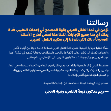
رسالتنا
نؤمن في قمة الطفل العربي بقوة المجتمع في إحداث التغيير. قد لا
يملك أي منا جميع الإجابات، لكننا معًا نسعى لطرح الأسئلة
الصحيحة، تلك التي تقودنا إلى تمكين الطفل العربي.
نشأة محلية ورعاية إقليمية، تمثل قمة الطفل العربي مساحة فريدة تربط بين أولياء الأمور
والخبراء، وتهدف إلى توفير أدوات قائمة على البحث واستراتيجيات فعالة تُسهم في تنشئة أطفال
عرب فخورين بهويتهم، وقادة مستقبليين قادرين على الازدهار في عالم متغير.
مجتمعنا العربي زاخر بالمعرفة والقدرات. ومن خلال تعزيز التعاون والاحتفاء بتنوعنا—في اللغة،
والدين، والخبرات، والتراث—يمكننا الارتقاء بتجربة الطفل العربي، مما يتيح له الفخر بهويته
واكتساب القوة لتحقيق أقصى إمكاناته.
انضموا إلينا في هذه الرحلة لنبحث معًا عن الإجابات الصحيحة.
— ريم مدكور، ديمة العلمي، ونبيه الحجي